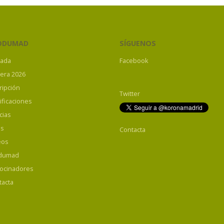
ODUMAD
SÍGUENOS
tada
Facebook
rera 2026
ripción
Twitter
ificaciones
cias
os
Contacta
eos
dumad
rocinadores
tacta