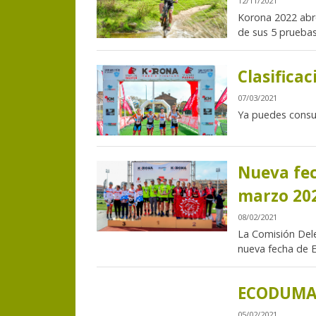
12/11/2021
Korona 2022 abre
de sus 5 pruebas.
Clasifica
07/03/2021
Ya puedes consulta
Nueva fec
marzo 20
08/02/2021
La Comisión Dele
nueva fecha de E
ECODUMAD
05/02/2021