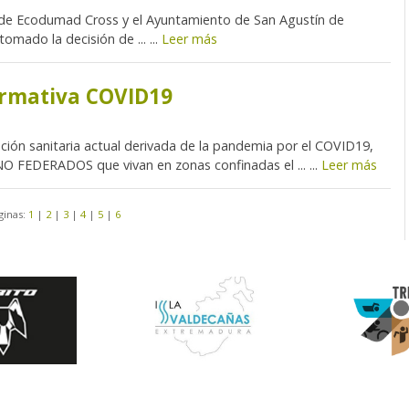
 de Ecodumad Cross y el Ayuntamiento de San Agustín de
mado la decisión de ... ...
Leer más
ormativa COVID19
ación sanitaria actual derivada de la pandemia por el COVID19,
NO FEDERADOS que vivan en zonas confinadas el ... ...
Leer más
ginas:
1
|
2
|
3
|
4
|
5
|
6