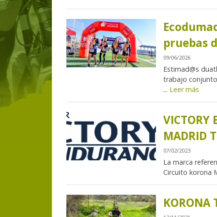
Ecodumad 
pruebas d
09/06/2026
Estimad@s duat
trabajo conjunto
...
Leer más
VICTORY
MADRID T
07/02/2023
La marca referen
Circuito korona M
KORONA T