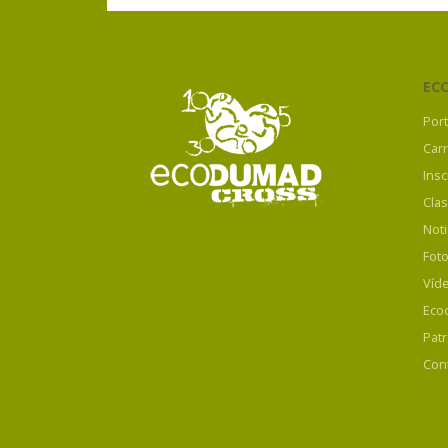
EC
Por
Car
Insc
Clas
Noti
Fot
Víd
Eco
Pat
Con