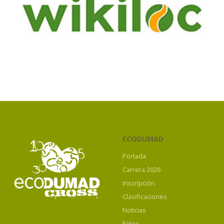
ECODUMAD
Portada
Carrera 2026
Inscripción
Clasificaciones
Noticias
Fotos